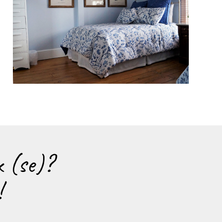
 (se)?
!